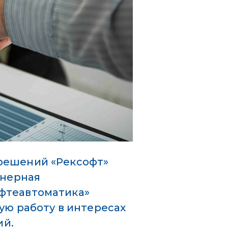
решений «Рексофт»
енерная
фтеавтоматика»
ую работу в интересах
ий.