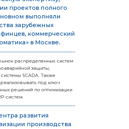
ии проектов полного
основном выполняли
ства зарубежных
Тафинцев, коммерческий
матика» в Москве.
рынок распределенных систем
воаварийной защиты,
 системы SCADA. Также
реализовывать под ключ
нных решений по оптимизации
RP-систем.
ентра развития
визации производства