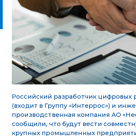
Российский разработчик цифровых 
(входит в Группу «Интеррос») и инж
производственная компания АО «Не
сообщили, что будут вести совместн
крупных промышленных предприят