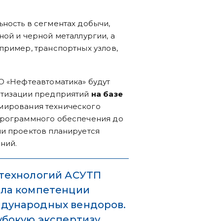
ность в сегментах добычи,
ной и черной металлургии, а
пример, транспортных узлов,
О «Нефтеавтоматика» будут
атизации предприятий
на базе
рмирования технического
программного обеспечения до
ии проектов планируется
ний.
 технологий АСУТП
ила компетенции
дународных вендоров.
убокую экспертизу,