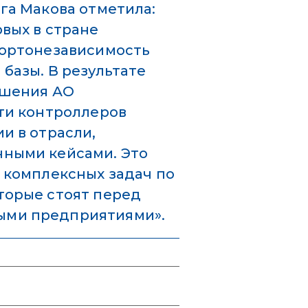
га Макова отметила:
вых в стране
портонезависимость
базы. В результате
ешения АО
ти контроллеров
и в отрасли,
ными кейсами. Это
 комплексных задач по
торые стоят перед
ми предприятиями».