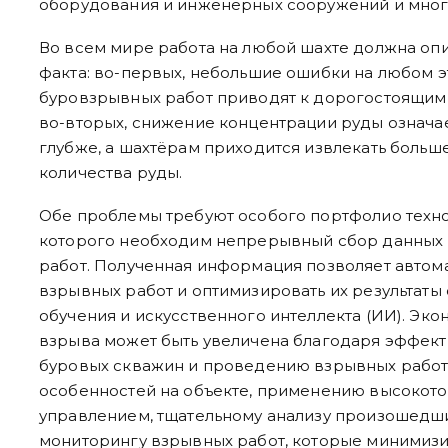
оборудования и инженерных сооружений и мног
Во всем мире работа на любой шахте должна оп
факта: во-первых, небольшие ошибки на любом э
буровзрывных работ приводят к дорогостоящим
во-вторых, снижение концентрации руды означает
глубже, а шахтёрам приходится извлекать боль
количества руды.
Обе проблемы требуют особого портфолио техно
которого необходим непрерывный сбор данных 
работ. Полученная информация позволяет автом
взрывных работ и оптимизировать их результат
обучения и искусственного интеллекта (ИИ). Эко
взрыва может быть увеличена благодаря эффек
буровых скважин и проведению взрывных работ 
особенностей на объекте, применению высокот
управлением, тщательному анализу произошедш
мониторингу взрывных работ, которые минимизи