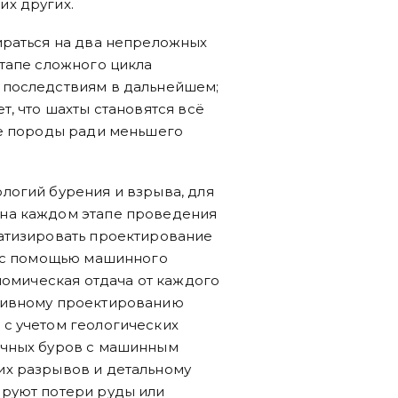
их других.
ираться на два непреложных
тапе сложного цикла
 последствиям в дальнейшем;
, что шахты становятся всё
ше породы ради меньшего
логий бурения и взрыва, для
на каждом этапе проведения
атизировать проектирование
ы с помощью машинного
номическая отдача от каждого
тивному проектированию
с учетом геологических
очных буров с машинным
их разрывов и детальному
руют потери руды или