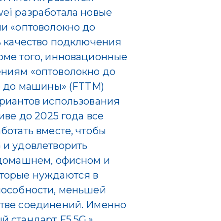
ei разработала новые
и «оптоволокно до
ь качество подключения
оме того, инновационные
ниям «оптоволокно до
о до машины» (FTTM)
ариантов использования
иве до 2025 года все
ботать вместе, чтобы
 и удовлетворить
 домашнем, офисном и
торые нуждаются в
пособности, меньшей
тве соединений. Именно
 стандарт F5.5G.»