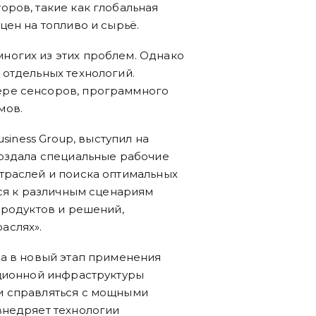
ров, такие как глобальная
цен на топливо и сырьё.
ногих из этих проблем. Однако
 отдельных технологий.
ере сенсоров, программного
мов.
siness Group, выступил на
создала специальные рабочие
траслей и поиска оптимальных
ься к различным сценариям
продуктов и решений,
аслях».
ла в новый этап применения
ационной инфраструктуры
и справляться с мощными
внедряет технологии