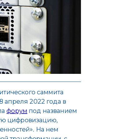
литического саммита
8 апреля 2022 года в
ла
форум
под названием
ую цифровизацию,
енностей». На нем
ой трансформации, с