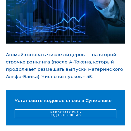
Атомайз снова в числе лидеров — на второй
строчке рэнкинга (после А-Токена, который
продолжает размещать выпуски материнского
Альфа-Банка). Число выпусков - 45.
Установите кодовое слово в Супернике
КАК УСТАНОВИТЬ
КОДОВОЕ СЛОВО?