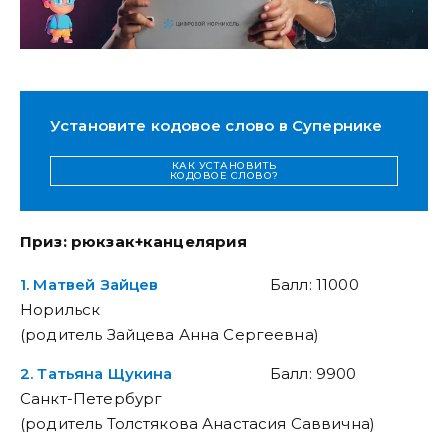
Установите кодовое слово в Супернике
КАК УСТАНОВИТЬ
КОДОВОЕ СЛОВО?
Приз: рюкзак+канцелярия
1. Матвей Зайцев
Балл: 11000
Норильск
(родитель Зайцева Анна Сергеевна)
2. Татьяна Щукина
Балл: 9900
Санкт-Петербург
(родитель Толстякова Анастасия Саввична)