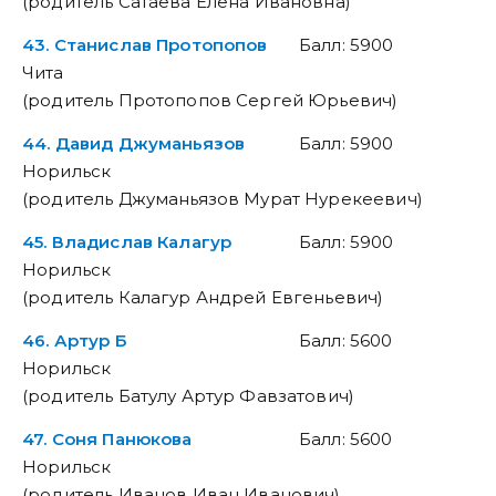
(родитель Сатаева Елена Ивановна)
43. Станислав Протопопов
Балл: 5900
Чита
(родитель Протопопов Сергей Юрьевич)
44. Давид Джуманьязов
Балл: 5900
Норильск
(родитель Джуманьязов Мурат Нурекеевич)
45. Владислав Калагур
Балл: 5900
Норильск
(родитель Калагур Андрей Евгеньевич)
46. Артур Б
Балл: 5600
Норильск
(родитель Батулу Артур Фавзатович)
47. Соня Панюкова
Балл: 5600
Норильск
(родитель Иванов Иван Иванович)