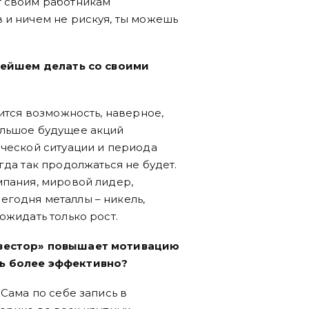
т своим работникам
 и ничем не рискуя, ты можешь
ьнейшем делать со своими
вится возможность, наверное,
ольшое будущее акций
ической ситуации и периода
гда так продолжаться не будет.
мпания, мировой лидер,
егодня металлы – никель,
ожидать только рост.
нвестор» повышает мотивацию
ть более эффективно?
 Сама по себе запись в