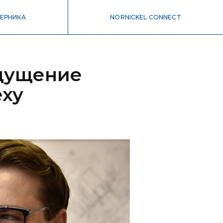
ЕРНИКА
NORNICKEL CONNECT
щущение
еху