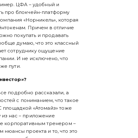
ример. ЦФА – удобный и
ть про блокчейн-платформу
 компания «Норникель», которая
йнтокенам. Причем в отличие
ожно покупать и продавать
вообще думаю, что это классный
ает сотруднику ощущение
пании. И не исключено, что
же пути.
инвестор»?
все подробно рассказали, а
стей с пониманием, что такое
 С площадкой «Атомайз» тоже
 из нас – приложение
оде корпоративным тренером –
 нюансы проекта и то, что это