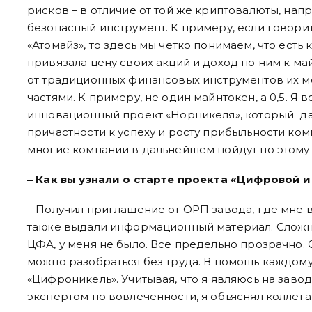
рисков – в отличие от той же криптовалюты, нап
безопасный инструмент. К примеру, если говори
«Атомайз», то здесь мы четко понимаем, что есть
привязала цену своих акций и доход по ним к ма
от традиционных финансовых инструментов их м
частями. К примеру, не один майнтокен, а 0,5. Я 
инновационный проект «Норникеля», который д
причастности к успеху и росту прибыльности ком
многие компании в дальнейшем пойдут по этому 
– Как вы узнали о старте проекта «Цифровой 
– Получил приглашение от ОРП завода, где мне 
также выдали информационный материал. Сложно
ЦФА, у меня не было. Все предельно прозрачно.
можно разобраться без труда. В помощь каждому
«Цифроникель». Учитывая, что я являюсь на зав
экспертом по вовлеченности, я объяснял коллегам