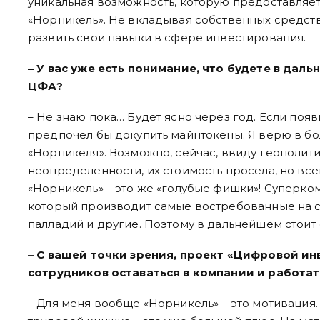
уникальная возможность, которую предоставляе
«Норникель». Не вкладывая собственных средств
развить свои навыки в сфере инвестирования.
– У вас уже есть понимание, что будете в дал
ЦФА?
– Не знаю пока… Будет ясно через год. Если поя
предпочел бы докупить майнтокены. Я верю в б
«Норникеля». Возможно, сейчас, ввиду геополит
неопределенности, их стоимость просела, но все
«Норникель» – это же «голубые фишки»! Суперко
который производит самые востребованные на с
палладий и другие. Поэтому в дальнейшем стоит 
– С вашей точки зрения, проект «Цифровой и
сотрудников оставаться в компании и работа
– Для меня вообще «Норникель» – это мотивация.