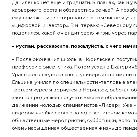
Даниленко нет еще и тридцати. В планах, как и у
карьерного роста и обзавестись семьей. А позаб
ему поможет инвестирование, в том числе и уча
«Цифровой инвестор». В интервью «Северному г
поделился, какой он видит свою жизнь через пар
– Руслан, расскажите, пожалуйста, с чего нач
– После окончания школы в Норильске я поступи
профессию энергетика. Потом уехал в Екатеринбу
Уральского федерального университета имени п
Ельцина, учился по специальности «тепловые эле
третьем курсе я вернулся в Норильск, работал 
заочно продолжая получать высшее образование,
движении молодых специалистов «Лидер». Уже ч
лидером ячейки своего завода, капитаном кома
общественные мероприятия, субботники, волонте
очень насыщенная общественная жизнь до панд