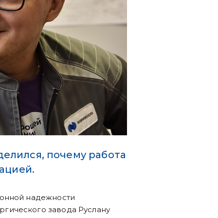
елился, почему работа
ацией.
ионной надежности
гического завода Руслану