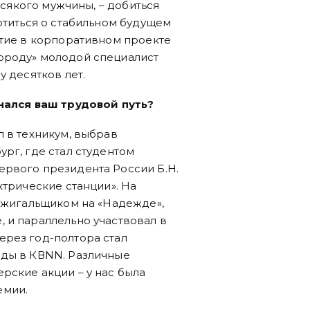
 всякого мужчины, – добиться
отиться о стабильном будущем
стие в корпоративном проекте
ороду» молодой специалист
у десятков лет.
инался ваш трудовой путь?
л в техникум, выбрав
рг, где стал студентом
ервого президента России Б.Н.
ктрические станции». На
обжигальщиком на «Надежде»,
 и параллельно участвовал в
ерез год-полтора стал
нды в КВNN. Различные
рские акции – у нас была
емии.