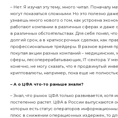
– Нет. Я изучал эту тему, много читал. Поначалу
могут показаться сложными. Но это полезно даже
узнаешь много нового о том, как устроена эконом
работают компании в различных сферах и даже о
в различных обстоятельствах. Для себя понял, чт
долгий срок, а в краткосрочных сделках, как пра
профессиональные трейдеры. В разное время пр
покупая акции разных компаний – медицинских, 
сферы, лесоперерабатывающих, IT-сектора. У меня
конечно, не могу сказать, что я продвинутый инв
криптовалюты, например, пока еще не полностью
– А о ЦФА что-то раньше знали?
– Знал, что рынок ЦФА только развивается, хотя и
постепенно растет. ЦФА в России выпускаются 
которых есть статус операторов информационных
плюс в снижении операционных издержек, то для