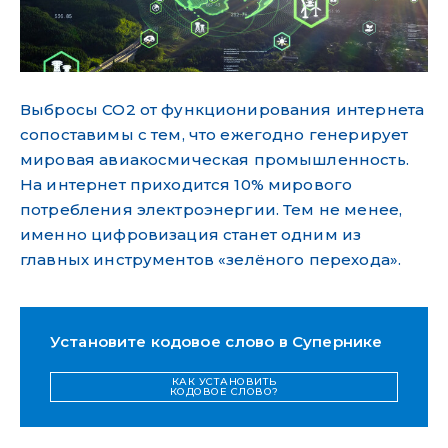
Выбросы СО2 от функционирования интернета
сопоставимы с тем, что ежегодно генерирует
мировая авиакосмическая промышленность.
На интернет приходится 10% мирового
потребления электроэнергии. Тем не менее,
именно цифровизация станет одним из
главных инструментов «зелёного перехода».
Установите кодовое слово в Супернике
КАК УСТАНОВИТЬ
КОДОВОЕ СЛОВО?