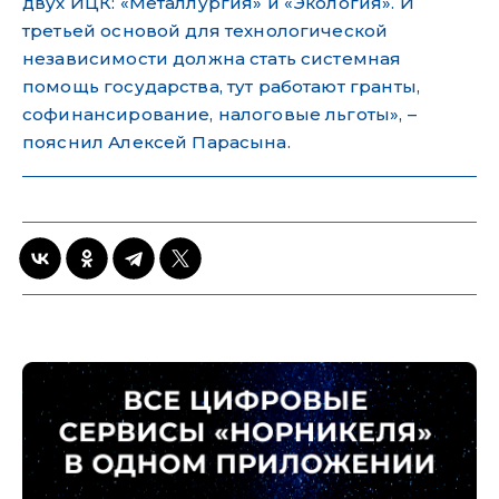
двух ИЦК: «Металлургия» и «Экология». И
третьей основой для технологической
независимости должна стать системная
помощь государства, тут работают гранты,
софинансирование, налоговые льготы», –
пояснил Алексей Парасына.