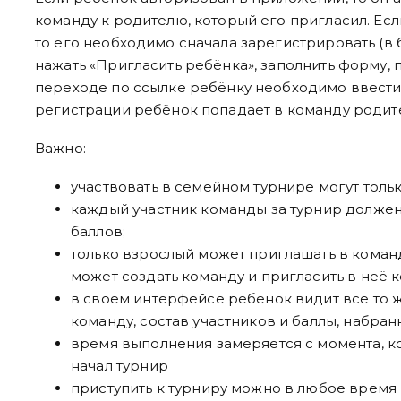
команду к родителю, который его пригласил. Есл
то его необходимо сначала зарегистрировать (
нажать «Пригласить ребёнка», заполнить форму, 
переходе по ссылке ребёнку необходимо ввести
регистрации ребёнок попадает в команду родит
Важно:
участвовать в семейном турнире могут только
каждый участник команды за турнир должен
баллов;
только взрослый может приглашать в команд
может создать команду и пригласить в неё к
в своём интерфейсе ребёнок видит все то ж
команду, состав участников и баллы, набра
время выполнения замеряется с момента, ко
начал турнир
приступить к турниру можно в любое время (с