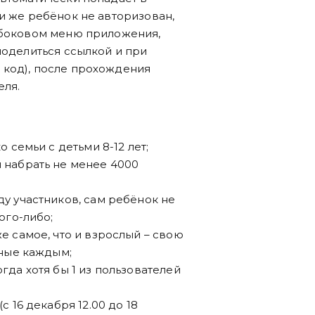
и же ребёнок не авторизован,
в боковом меню приложения,
поделиться ссылкой и при
 код), после прохождения
еля.
 семьи с детьми 8-12 лет;
 набрать не менее 4000
у участников, сам ребёнок не
ого-либо;
е самое, что и взрослый – свою
нные каждым;
гда хотя бы 1 из пользователей
 16 декабря 12.00 до 18